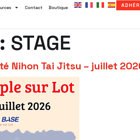
ADHÉR
urces
Contact
Boutique
 :
STAGE
té Nihon Tai Jitsu – juillet 202