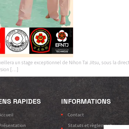
cueillera un stage exceptionnel de Nihon Tai Jitsu, sous la direc
rsion […]
ENS RAPIDES
INFORMATIONS
Accueil
Contact
Présentation
Statuts et règlement