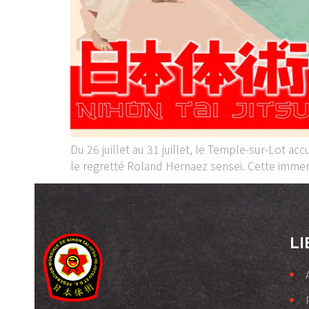
Du 26 juillet au 31 juillet, le Temple-sur-Lot ac
le regretté Roland Hernaez sensei. Cette imme
LI