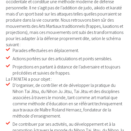
occidentale et constitue une méthode moderne de défense
personnelle. Il ne s’agit pas de l’addition de judo, aïkido et karaté
mais d’un sport basé sur les attaques telles quelles pourraient se
produire dans la vie courante. Nous retrouvons bien sûr des
mouvements des Arts Martiaux traditionnels (frappes, luxations et
projections), mais ces mouvements ont subi des transformations
pour les adapter à la défense proprement dite, selon le schéma
suivant :
Parades effectuées en déplacement.
Actions portées sur des articulations et points sensibles.
Projections en partant à distance de l’adversaire et toujours
précédées et suivies de frappes.
La F.M.NI.TAI a pour objet :
D’organiser, de contrôler et de développer la pratique du
Nihon Tai Jitsu, du Nihon Ju Jitsu, Tai Jitsu et des disciplines
associées à travers le monde, tant comme art martial que
comme méthode d’éducation en se référant techniquement
aux travaux de Maître Roland Hernaez, fondateur de la
méthode d’enseignement.
De contribuer par ses activités, au développement et à la
promotion à travers le monde du Nihon Tai Jitsu, du Nihon Ju