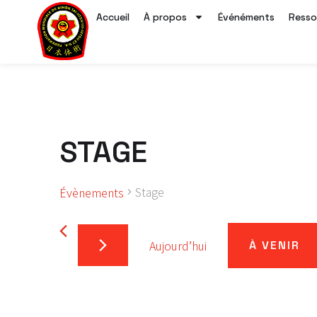
Accueil
À propos
Événéments
Resso
STAGE
Stage
Évènements
Aujourd’hui
À VENIR
Sélectionnez
une
date.