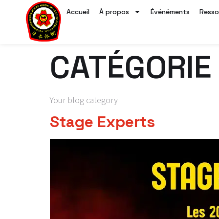
Accueil
À propos
Événéments
Resso
CATÉGORIE
Your blog category
Stage Experts