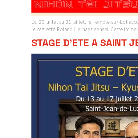
Du 26 juillet au 31 juillet, le Temple-sur-Lot ac
le regretté Roland Hernaez sensei. Cette imme
STAGE D’ETE A SAINT J