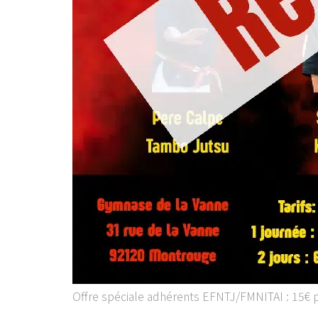
Offre spéciale adhérents EFNTJ/FMNITAI : 15€ pa