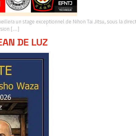
cueillera un stage exceptionnel de Nihon Tai Jitsu, sous la direc
rsion […]
EAN DE LUZ